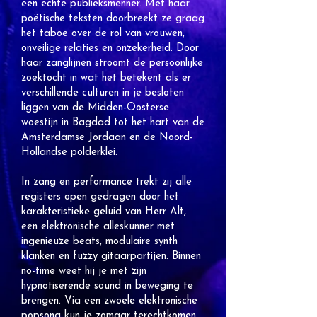
een echte publieksmenner. Met haar
poëtische teksten doorbreekt ze graag
het taboe over de rol van vrouwen,
onveilige relaties en onzekerheid. Door
haar zanglijnen stroomt de persoonlijke
zoektocht in wat het betekent als er
verschillende culturen in je besloten
liggen van de Midden-Oosterse
woestijn in Bagdad tot het hart van de
Amsterdamse Jordaan en de Noord-
Hollandse polderklei.
In zang en performance trekt zij alle
registers open gedragen door het
karakteristieke geluid van Herr Alt,
een elektronische alleskunner met
ingenieuze beats, modulaire synth
klanken en fuzzy gitaarpartijen. Binnen
no-time weet hij je met zijn
hypnotiserende sound in beweging te
brengen. Via een zwoele elektronische
popsong kun je zomaar terechtkomen