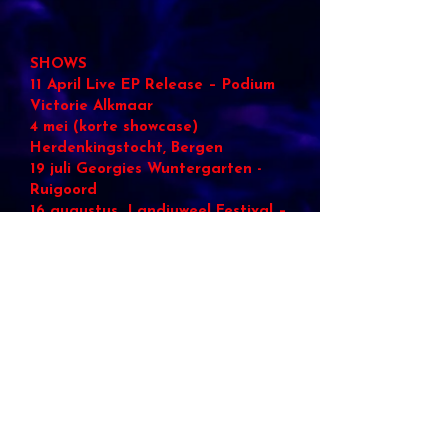
SHOWS
11 April Live EP Release – Podium
Victorie Alkmaar
4 mei (korte showcase)
Herdenkingstocht, Bergen
19 juli Georgies Wuntergarten -
Ruigoord
16 augustus Landjuweel Festival –
Ruigoord
Soundcloud Demo 'Waar Sta Ik'
VANAF APRIL 2024 BESCHIKBAAR VOOR BOEKINGEN VIA MAYALINK.HERRALT(@)GMAIL.COM