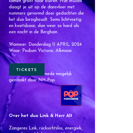
samen groot naar buiten. Hun muziek
daagt je uit op de dansvloer met
nummers gevormd door gedachten die
het duo bezighoudt. Soms lichtvoetig
en kwetsbaar, dan weer zo hard als
een nacht in de Berghain.
Wanneer: Donderdag 11 APRIL 2024
Waar: Podium Victorie, Alkmaar.
TICKETS
Deze show wordt mede mogelijk
gemaakt door NH-Pop.
Over het duo Link & Herr Alt
Zangeres Link, rücksichtslos, energiek,