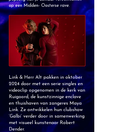
op een Midden- Oosterse rave.
Link & Herr Alt pakken in oktober
2024 door met een serie singles en
v
ideoclip opgenomen in de kerk van
Ruigoord, de kunstzinnige enclave
en thuishaven van zangeres Maya
Link. Ze ontwikkelen hun clubshow
‘Galbi’ verder door in samenwerking
met visueel kunstenaar Robert
Dender.